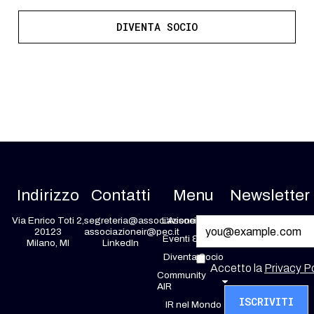
DIVENTA SOCIO
Indirizzo
Contatti
Menu
Newsletter
Via Enrico Toti 2,
segreteria@associazioneir.it
L’Associazione
20123
associazioneir@pec.it
Eventi & News
Milano, MI
LinkedIn
Diventa Socio
Accetto la
Privacy Po
Community
AIR
IR nel Mondo