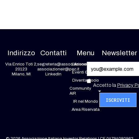
Indirizzo
Contatti
Menu
Newsletter
Via Enrico Toti 2,
segreteria@associazioneir.it
L’Associazione
20123
associazioneir@pec.it
Eventi & News
Milano, MI
LinkedIn
Diventa Socio
Accetto la
Privacy Po
Community
AIR
IR nel Mondo
Area Riservata
© 2026 Associazione Italiana Investor Relations | CF 04794080962