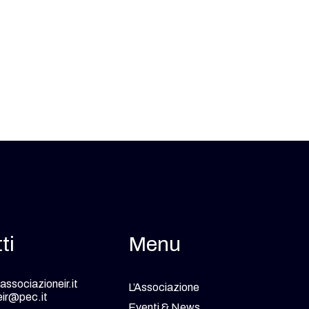
ti
Menu
ssociazioneir.it
L’Associazione
eir@pec.it
Eventi & News